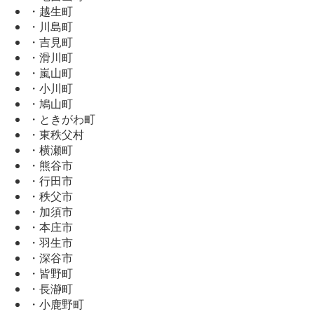
・越生町
・川島町
・吉見町
・滑川町
・嵐山町
・小川町
・鳩山町
・ときがわ町
・東秩父村
・横瀬町
・熊谷市
・行田市
・秩父市
・加須市
・本庄市
・羽生市
・深谷市
・皆野町
・長瀞町
・小鹿野町