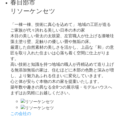
春日部市
リソーケンセツ
「一棟一棟、技術に真心を込めて」 地域の工匠が造る
ご家族が代々誇れる美しい日本の木の家
木目の美しい骨太の太鼓梁、左官職人が仕上げる漆喰珪
藻土塗り壁、足触りの優しい畳や無垢の床。
厳選した自然素材の美しさを活かし、上品な「和」の意
匠を取り入れた住まいは心落ち着く空間に仕上がりま
す。
高い技術と知識を持つ地域の職人が丹精込めて造り上げ
る無添加無垢の家は、住むほどに木部の色艶と深みが増
し、より魅力あふれる住まいに変化していきます。
心と体が安らぐ本物の木の家を提案いたします。
築年数や趣きの異なる全8つの展示場・モデルハウスへ
まずはお気軽にお越しください。
この会社の