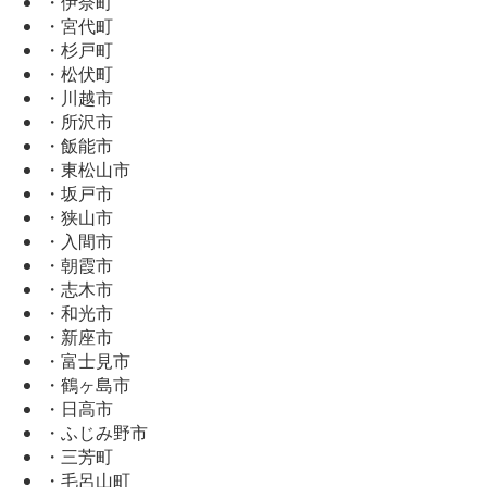
・伊奈町
・宮代町
・杉戸町
・松伏町
・川越市
・所沢市
・飯能市
・東松山市
・坂戸市
・狭山市
・入間市
・朝霞市
・志木市
・和光市
・新座市
・富士見市
・鶴ヶ島市
・日高市
・ふじみ野市
・三芳町
・毛呂山町