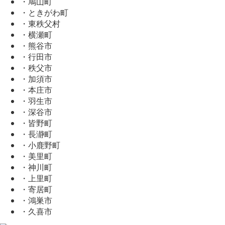
・鳩山町
・ときがわ町
・東秩父村
・横瀬町
・熊谷市
・行田市
・秩父市
・加須市
・本庄市
・羽生市
・深谷市
・皆野町
・長瀞町
・小鹿野町
・美里町
・神川町
・上里町
・寄居町
・鴻巣市
・久喜市