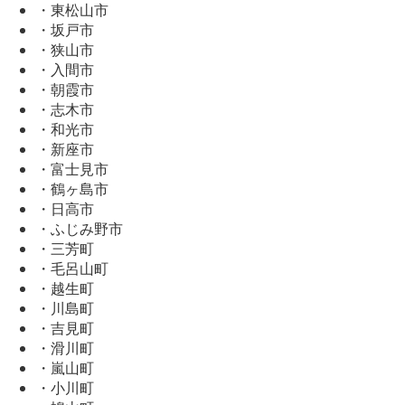
・東松山市
・坂戸市
・狭山市
・入間市
・朝霞市
・志木市
・和光市
・新座市
・富士見市
・鶴ヶ島市
・日高市
・ふじみ野市
・三芳町
・毛呂山町
・越生町
・川島町
・吉見町
・滑川町
・嵐山町
・小川町