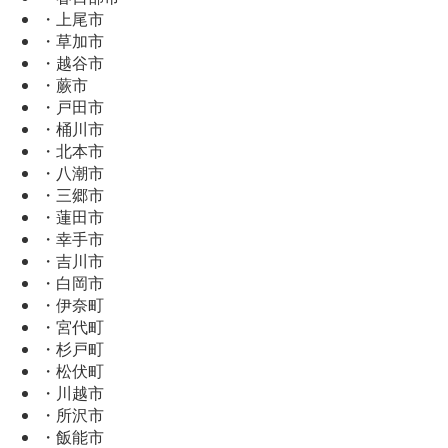
・上尾市
・草加市
・越谷市
・蕨市
・戸田市
・桶川市
・北本市
・八潮市
・三郷市
・蓮田市
・幸手市
・吉川市
・白岡市
・伊奈町
・宮代町
・杉戸町
・松伏町
・川越市
・所沢市
・飯能市