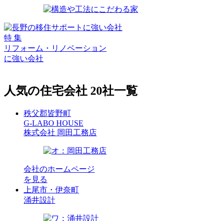
特
集
リフォーム・リノベーション
に強い会社
人気
の
住宅会社
20社一覧
秩父郡皆野町
G-LABO HOUSE
株式会社 岡田工務店
会社のホームページ
を見る
上尾市・伊奈町
涌井設計