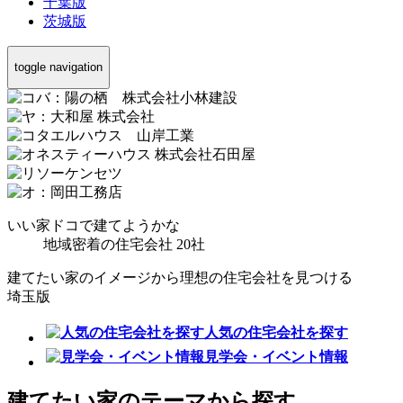
千葉版
茨城版
toggle navigation
いい家
ドコ
で
建て
ようかな
地域密着の住宅会社 20社
建てたい家のイメージから
理想の住宅会社を見つける
埼玉版
人気の住宅会社を探す
見学会・イベント情報
建てたい家
の
テーマ
から
探す
。