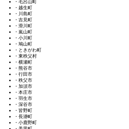
・毛呂山町
・越生町
・川島町
・吉見町
・滑川町
・嵐山町
・小川町
・鳩山町
・ときがわ町
・東秩父村
・横瀬町
・熊谷市
・行田市
・秩父市
・加須市
・本庄市
・羽生市
・深谷市
・皆野町
・長瀞町
・小鹿野町
・美里町