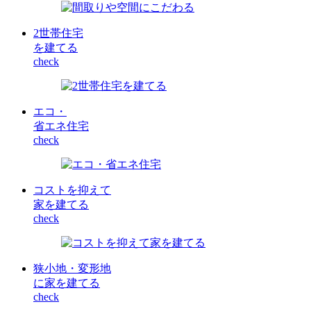
2世帯住宅
を建てる
check
エコ・
省エネ住宅
check
コストを抑えて
家を建てる
check
狭小地・変形地
に家を建てる
check