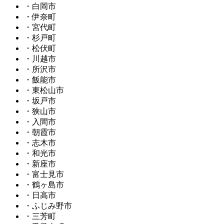
・白岡市
・伊奈町
・宮代町
・杉戸町
・松伏町
・川越市
・所沢市
・飯能市
・東松山市
・坂戸市
・狭山市
・入間市
・朝霞市
・志木市
・和光市
・新座市
・富士見市
・鶴ヶ島市
・日高市
・ふじみ野市
・三芳町