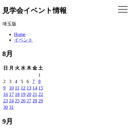
見学会イベント情報
togg
navi
埼玉版
Home
イベント
8月
日
月
火
水
木
金
土
1
2
3
4
5
6
7
8
9
10
11
12
13
14
15
16
17
18
19
20
21
22
23
24
25
26
27
28
29
30
31
9月