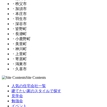
・秩父市
・加須市
・本庄市
・羽生市
・深谷市
・皆野町
・長瀞町
・小鹿野町
・美里町
・神川町
・上里町
・寄居町
・鴻巣市
・久喜市
Site Contents
人気の住宅会社一覧
建てたい家のスタイルで探す
見学会
勉強会
イベント