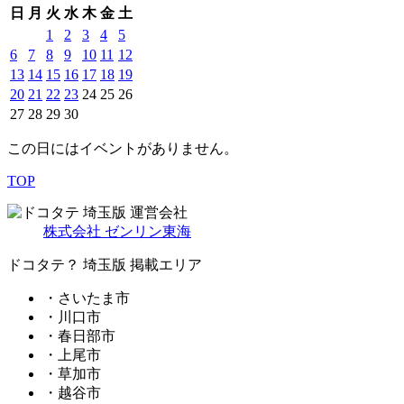
日
月
火
水
木
金
土
1
2
3
4
5
6
7
8
9
10
11
12
13
14
15
16
17
18
19
20
21
22
23
24
25
26
27
28
29
30
この日にはイベントがありません。
TOP
埼玉版 運営会社
株式会社 ゼンリン東海
ドコタテ？ 埼玉版 掲載エリア
・さいたま市
・川口市
・春日部市
・上尾市
・草加市
・越谷市