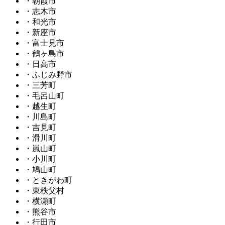
・朝霞市
・志木市
・和光市
・新座市
・富士見市
・鶴ヶ島市
・日高市
・ふじみ野市
・三芳町
・毛呂山町
・越生町
・川島町
・吉見町
・滑川町
・嵐山町
・小川町
・鳩山町
・ときがわ町
・東秩父村
・横瀬町
・熊谷市
・行田市