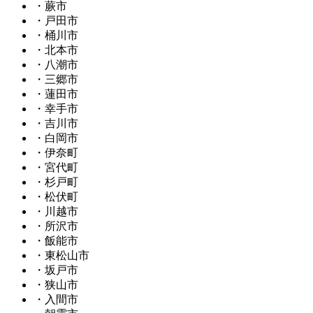
・蕨市
・戸田市
・桶川市
・北本市
・八潮市
・三郷市
・蓮田市
・幸手市
・吉川市
・白岡市
・伊奈町
・宮代町
・杉戸町
・松伏町
・川越市
・所沢市
・飯能市
・東松山市
・坂戸市
・狭山市
・入間市