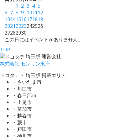
1
2
3
4
5
6
7
8
9
10
11
12
13
14
15
16
17
18
19
20
21
22
23
24
25
26
27
28
29
30
この日にはイベントがありません。
TOP
埼玉版 運営会社
株式会社 ゼンリン東海
ドコタテ？ 埼玉版 掲載エリア
・さいたま市
・川口市
・春日部市
・上尾市
・草加市
・越谷市
・蕨市
・戸田市
・桶川市