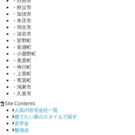
・行田市
・秩父市
・加須市
・本庄市
・羽生市
・深谷市
・皆野町
・長瀞町
・小鹿野町
・美里町
・神川町
・上里町
・寄居町
・鴻巣市
・久喜市
Site Contents
人気の住宅会社一覧
建てたい家のスタイルで探す
見学会
勉強会