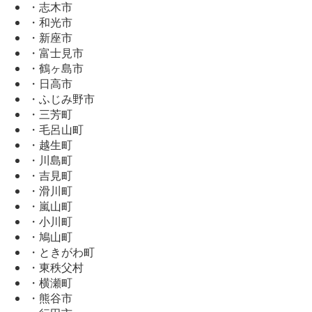
・志木市
・和光市
・新座市
・富士見市
・鶴ヶ島市
・日高市
・ふじみ野市
・三芳町
・毛呂山町
・越生町
・川島町
・吉見町
・滑川町
・嵐山町
・小川町
・鳩山町
・ときがわ町
・東秩父村
・横瀬町
・熊谷市