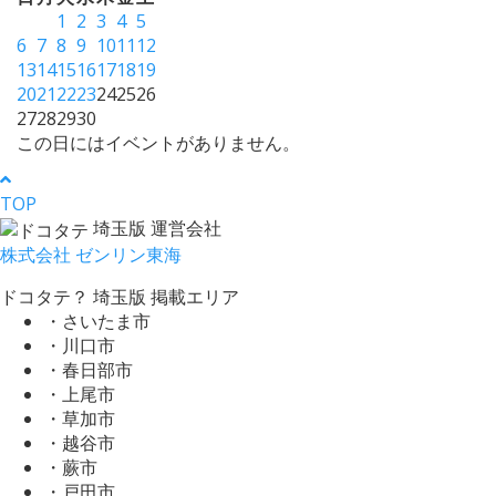
1
2
3
4
5
6
7
8
9
10
11
12
13
14
15
16
17
18
19
20
21
22
23
24
25
26
27
28
29
30
この日にはイベントがありません。
TOP
埼玉版 運営会社
株式会社 ゼンリン東海
ドコタテ？ 埼玉版 掲載エリア
・さいたま市
・川口市
・春日部市
・上尾市
・草加市
・越谷市
・蕨市
・戸田市