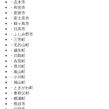
・志木市
・和光市
・新座市
・富士見市
・鶴ヶ島市
・日高市
・ふじみ野市
・三芳町
・毛呂山町
・越生町
・川島町
・吉見町
・滑川町
・嵐山町
・小川町
・鳩山町
・ときがわ町
・東秩父村
・横瀬町
・熊谷市
・行田市