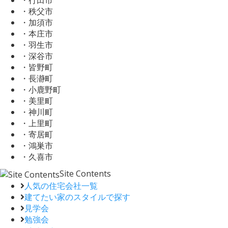
・秩父市
・加須市
・本庄市
・羽生市
・深谷市
・皆野町
・長瀞町
・小鹿野町
・美里町
・神川町
・上里町
・寄居町
・鴻巣市
・久喜市
Site Contents
人気の住宅会社一覧
建てたい家のスタイルで探す
見学会
勉強会