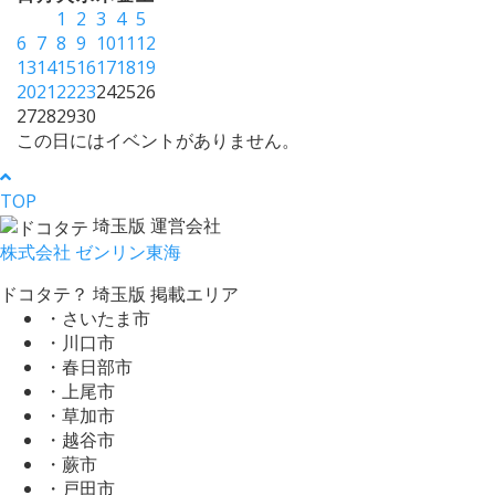
1
2
3
4
5
6
7
8
9
10
11
12
13
14
15
16
17
18
19
20
21
22
23
24
25
26
27
28
29
30
この日にはイベントがありません。
TOP
埼玉版 運営会社
株式会社 ゼンリン東海
ドコタテ？ 埼玉版 掲載エリア
・さいたま市
・川口市
・春日部市
・上尾市
・草加市
・越谷市
・蕨市
・戸田市